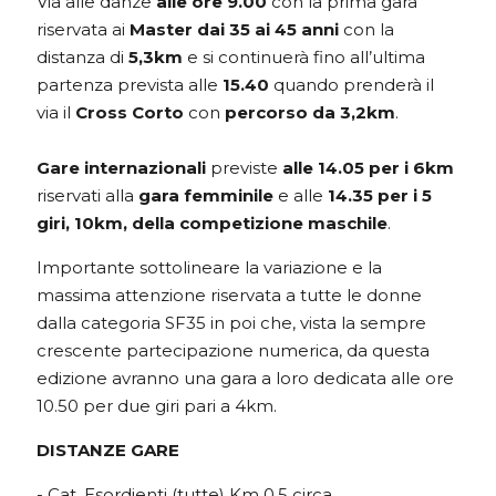
Via alle danze
alle ore 9.00
con la prima gara
riservata ai
Master dai 35 ai 45 anni
con la
distanza di
5,3km
e si continuerà fino all’ultima
partenza prevista alle
15.40
quando prenderà il
via il
Cross Corto
con
percorso da 3,2km
.
Gare internazionali
previste
alle 14.05 per i 6km
riservati alla
gara femminile
e alle
14.35
per i 5
giri, 10km, della competizione maschile
.
Importante sottolineare la variazione e la
massima attenzione riservata a tutte le donne
dalla categoria SF35 in poi che, vista la sempre
crescente partecipazione numerica, da questa
edizione avranno una gara a loro dedicata alle ore
10.50 per due giri pari a 4km.
DISTANZE GARE
- Cat. Esordienti (tutte) Km 0,5 circa