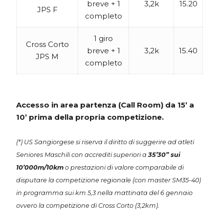
breve + 1
3,2k
15.20
JPS F
completo
1 giro
Cross Corto
breve + 1
3,2k
15.40
JPS M
completo
Accesso in area partenza (Call Room) da 15’ a
10’ prima della propria competizione.
(*) US Sangiorgese si riserva il diritto di suggerire ad atleti
Seniores Maschili con accrediti superiori a
35’30” sui
10’000m/10km
o prestazioni di valore comparabile di
disputare la competizione regionale (con master SM35-40)
in programma sui km 5,3 nella mattinata del 6 gennaio
ovvero la competizione di Cross Corto (3,2km).