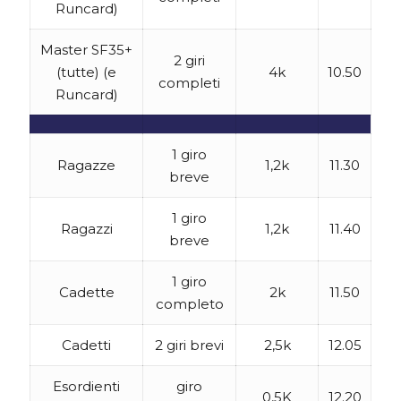
Runcard)
Master SF35+
2 giri
(tutte) (e
4k
10.50
completi
Runcard)
1 giro
Ragazze
1,2k
11.30
breve
1 giro
Ragazzi
1,2k
11.40
breve
1 giro
Cadette
2k
11.50
completo
Cadetti
2 giri brevi
2,5k
12.05
Esordienti
giro
0,5K
12.20