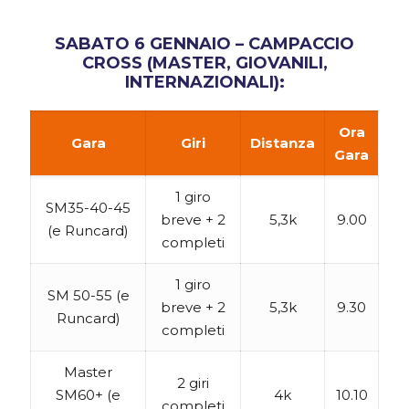
SABATO 6 GENNAIO – CAMPACCIO
CROSS (MASTER, GIOVANILI,
INTERNAZIONALI):
Ora
Gara
Giri
Distanza
Gara
1 giro
SM35-40-45
breve + 2
5,3k
9.00
(e Runcard)
completi
1 giro
SM 50-55 (e
breve + 2
5,3k
9.30
Runcard)
completi
Master
2 giri
SM60+ (e
4k
10.10
completi