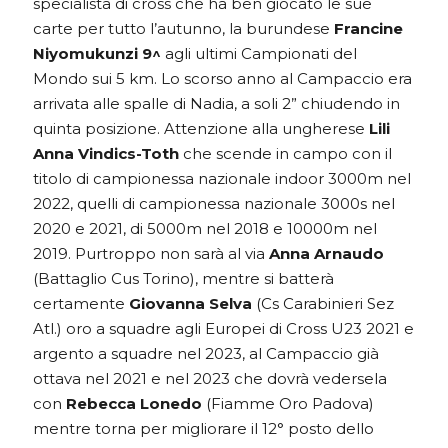
specialista di cross che ha ben giocato le sue
carte per tutto l’autunno, la burundese
Francine
Niyomukunzi 9^
agli ultimi Campionati del
Mondo sui 5 km. Lo scorso anno al Campaccio era
arrivata alle spalle di Nadia, a soli 2” chiudendo in
quinta posizione. Attenzione alla ungherese
Lili
Anna Vindics-Toth
che scende in campo con il
titolo di campionessa nazionale indoor 3000m nel
2022, quelli di campionessa nazionale 3000s nel
2020 e 2021, di 5000m nel 2018 e 10000m nel
2019. Purtroppo non sarà al via
Anna Arnaudo
(Battaglio Cus Torino), mentre si batterà
certamente
Giovanna Selva
(Cs Carabinieri Sez
Atl.) oro a squadre agli Europei di Cross U23 2021 e
argento a squadre nel 2023, al Campaccio già
ottava nel 2021 e nel 2023 che dovrà vedersela
con
Rebecca Lonedo
(Fiamme Oro Padova)
mentre torna per migliorare il 12° posto dello