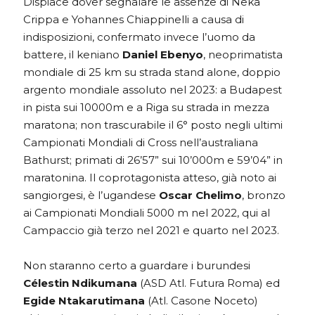
Dispiace dover segnalare le assenze di Neka
Crippa e Yohannes Chiappinelli a causa di
indisposizioni, confermato invece l’uomo da
battere, il keniano
Daniel Ebenyo
, neoprimatista
mondiale di 25 km su strada stand alone, doppio
argento mondiale assoluto nel 2023: a Budapest
in pista sui 10000m e a Riga su strada in mezza
maratona; non trascurabile il 6° posto negli ultimi
Campionati Mondiali di Cross nell’australiana
Bathurst; primati di 26’57” sui 10’000m e 59’04” in
maratonina. Il coprotagonista atteso, già noto ai
sangiorgesi, è l’ugandese
Oscar Chelimo
, bronzo
ai Campionati Mondiali 5000 m nel 2022, qui al
Campaccio già terzo nel 2021 e quarto nel 2023.
Non staranno certo a guardare i burundesi
Célestin Ndikumana
(ASD Atl. Futura Roma) ed
Egide Ntakarutimana
(Atl. Casone Noceto)