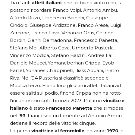
Tra i tanti
atleti italiani
, che abbiano vinto o no, si
possono ricordare Franco Volpi, Antonio Ambu,
Alfredo Rizzo, Francesco Bianchi, Giuseppe
Cindolo, Giuseppe Ardizzone, Franco Arese, Luigi
Zarcone, Franco Fava, Venanzio Ortis, Gelindo
Bordin, Gianni Demadonna, Francesco Panetta,
Stefano Mei, Alberto Cova, Umberto Pusterla,
Vincenzo Modica, Stefano Baldini, Andrea Lalli,
Daniele Meucci, Yemaneberhan Crippa, Eyob
Faniel, Yohanes Chiappinelli, Iliass Aouani, Pietro
Riva. Nel ’94 Pusterla si classificò secondo e
Modica terzo. Erano loro gli ultimi atleti italiani ad
essere saliti sul podio, finché Crippa non ha rotto
l’incantesimo col il bronzo 2023. L’ultimo
vincitore
italiano
è stato
Francesco Panetta
che s’impose
nel
’93
. Francesco unitamente ad Antonio Ambu
detiene il record delle vittorie: cinque.
La prima
vincitrice al femminile
, edizione
1970
, è