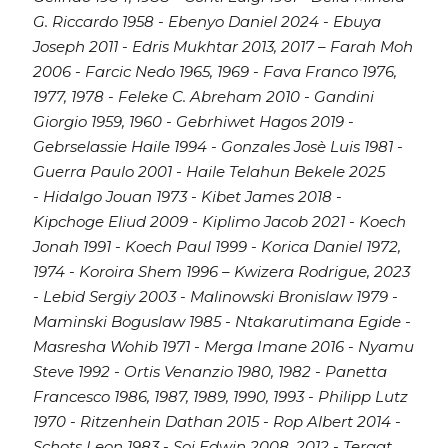
G. Riccardo 1958 -
Ebenyo Daniel 2024 -
Ebuya
Joseph 2011 - Edris Mukhtar 2013, 2017 – Farah Moh
2006 - Farcic Nedo 1965, 1969 - Fava Franco 1976,
1977, 1978 - Feleke C. Abreham 2010 - Gandini
Giorgio 1959, 1960 - Gebrhiwet Hagos 2019 -
Gebrselassie Haile 1994 - Gonzales Josè Luis 1981 -
Guerra Paulo 2001 -
Haile Telahun Bekele 2025
-
Hidalgo Jouan 1973 - Kibet James 2018 -
Kipchoge Eliud 2009 - Kiplimo Jacob 2021 - Koech
Jonah 1991 - Koech Paul 1999 - Korica Daniel 1972,
1974 - Koroira Shem 1996 – Kwizera Rodrigue, 2023
- Lebid Sergiy 2003 - Malinowski Bronislaw 1979 -
Maminski Boguslaw 1985 - Ntakarutimana Egide -
Masresha Wohib 1971 - Merga Imane 2016 - Nyamu
Steve 1992 - Ortis Venanzio 1980, 1982 - Panetta
Francesco 1986, 1987, 1989, 1990, 1993 - Philipp Lutz
1970 - Ritzenhein Dathan 2015 - Rop Albert 2014 -
Schots Leon 1983 - Soi Edwin 2008, 2012 - Tergat