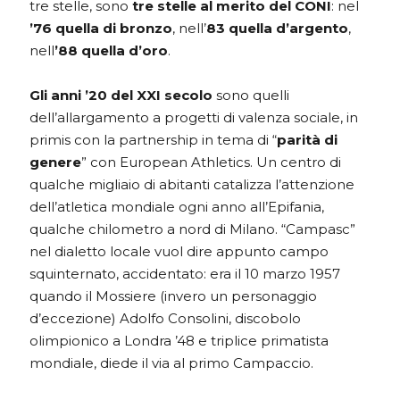
tre stelle, sono
tre stelle al merito del CONI
: nel
’76 quella di bronzo
, nell’
83 quella d’argento
,
nell
’88 quella d’oro
.
Gli anni ’20 del XXI secolo
sono quelli
dell’allargamento a progetti di valenza sociale, in
primis con la partnership in tema di “
parità di
genere
” con European Athletics. Un centro di
qualche migliaio di abitanti catalizza l’attenzione
dell’atletica mondiale ogni anno all’Epifania,
qualche chilometro a nord di Milano. “Campasc”
nel dialetto locale vuol dire appunto campo
squinternato, accidentato: era il 10 marzo 1957
quando il Mossiere (invero un personaggio
d’eccezione) Adolfo Consolini, discobolo
olimpionico a Londra ’48 e triplice primatista
mondiale, diede il via al primo Campaccio.