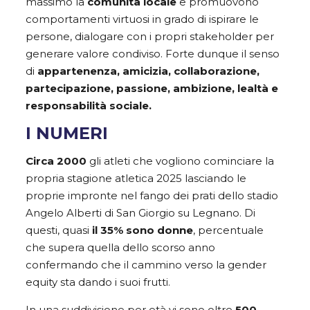
massimo la
comunità locale
e promuovono
comportamenti virtuosi in grado di ispirare le
persone, dialogare con i propri stakeholder per
generare valore condiviso. Forte dunque il senso
di
appartenenza, amicizia, collaborazione,
partecipazione, passione, ambizione, lealtà e
responsabilità sociale.
I NUMERI
Circa 2000
gli atleti che vogliono cominciare la
propria stagione atletica 2025 lasciando le
proprie impronte nel fango dei prati dello stadio
Angelo Alberti di San Giorgio su Legnano. Di
questi, quasi
il 35% sono donne
, percentuale
che supera quella dello scorso anno
confermando che il cammino verso la gender
equity sta dando i suoi frutti.
In una suddivisione per età vi sono oltre
500