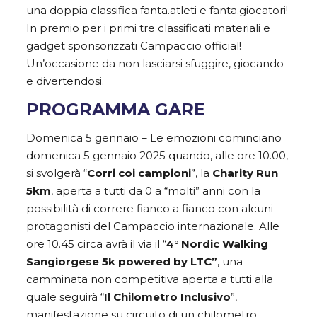
una doppia classifica fanta.atleti e fanta.giocatori!
In premio per i primi tre classificati materiali e
gadget sponsorizzati Campaccio official!
Un’occasione da non lasciarsi sfuggire, giocando
e divertendosi.
PROGRAMMA GARE
Domenica 5 gennaio – Le emozioni cominciano
domenica 5 gennaio 2025 quando, alle ore 10.00,
si svolgerà “
Corri coi campioni
”, la
Charity Run
5km
, aperta a tutti da 0 a “molti” anni con la
possibilità di correre fianco a fianco con alcuni
protagonisti del Campaccio internazionale. Alle
ore 10.45 circa avrà il via il “
4° Nordic Walking
Sangiorgese 5k powered by LTC”
, una
camminata non competitiva aperta a tutti alla
quale seguirà “
Il Chilometro Inclusivo
”,
manifestazione su circuito di un chilometro