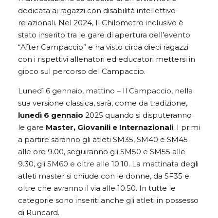
dedicata ai ragazzi con disabilità intellettivo-
relazionali. Nel 2024, Il Chilometro inclusivo è
stato inserito tra le gare di apertura dell’evento
“After Campaccio” e ha visto circa dieci ragazzi
con i rispettivi allenatori ed educatori mettersi in
gioco sul percorso del Campaccio.
Lunedì 6 gennaio, mattino – Il Campaccio, nella
sua versione classica, sarà, come da tradizione,
lunedì 6 gennaio
2025 quando si disputeranno
le gare
Master, Giovanili e Internazionali
. I primi
a partire saranno gli atleti SM35, SM40 e SM45
alle ore 9.00, seguiranno gli SM50 e SM55 alle
9.30, gli SM60 e oltre alle 10.10. La mattinata degli
atleti master si chiude con le donne, da SF35 e
oltre che avranno il via alle 10.50. In tutte le
categorie sono inseriti anche gli atleti in possesso
di Runcard.